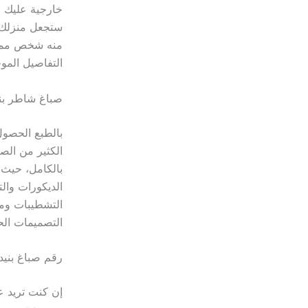
خارجية عليك ا
ستجعل منزلك ل
منه شخص ممتاز
التفاصيل المو
صباغ شاطر بني
بالطبع الحصول
الكثير من الصب
بالكامل، حيث 
الديكورات وال
التشطيبات ومن
التصميمات الح
رقم صباغ بنيد 
إن كنت تريد ع