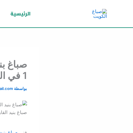
خطي
لى
الرئيسية
لمحتوى
صباغ بن
1 في الكويت
بواسطة
il.com
صباغ بنيد القار
فني
صباغ بنيد 