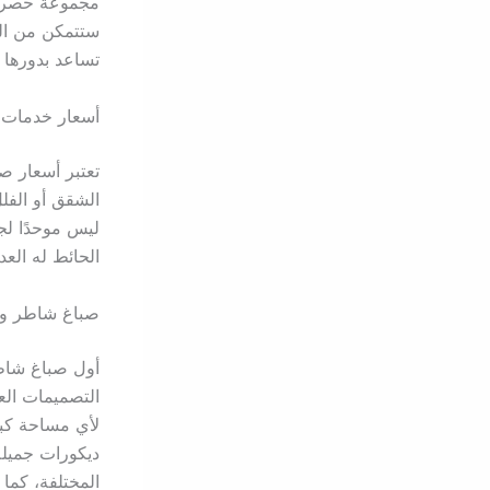
مجموعة حصرية 
ستتمكن من الت
تساعد بدورها 
أسعار خدمات ص
تعتبر أسعار ص
الشقق أو الفلل
ليس موحدًا لج
الحائط له الع
صباغ شاطر ورخ
أول صباغ شاط
التصميمات الع
لأي مساحة كبي
ديكورات جميلة
المختلفة، كما