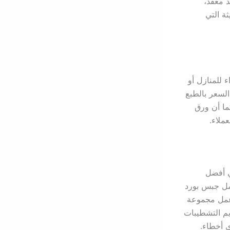
د معقد،
ة التي
 للمنازل أو
 السعر بالطبع
ما أن ورق
ملاء.
ي أفضل
عمل جبس بورد
 عمل مجموعة
يم التشطيبات
 أخطاء.