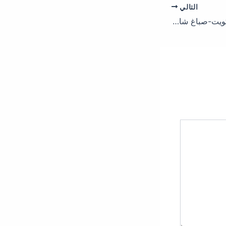
التالي
صباغ كيفان – اصباغ الكويت-صباغ شاطر ورخيص – فني صباغ الكويت