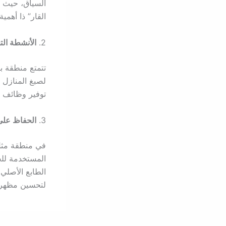
السياق، حيث تس
القار” ذا أهمي
2.
الأنشطة الت
تتمتع منطقة بن
لصبغ المنازل 
توفير وظائف ل
3.
الحفاظ على
في منطقة مثل ب
المستخدمة للح
الطابع الأصلي 
لتحسين مظهر ا