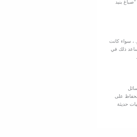
“صباغ بنيد
. ، سواء كانت
يساعد ذلك في
سائل
للحفاظ على
يات حديثة