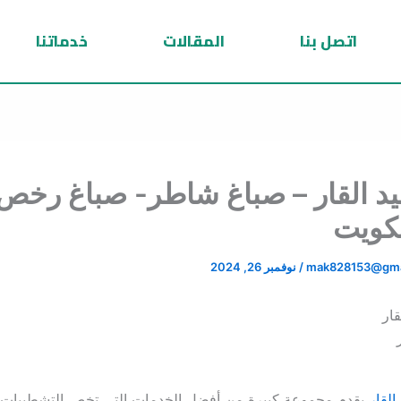
اتصل بنا
المقالات
خدماتنا
يد القار – صباغ شاطر- صباغ رخص
mak828153@gma
/
نوفمبر 26, 2024
القار
يقدم مجموعة كبيرة من أفضل الخدمات التي تخص التشطيبات ا