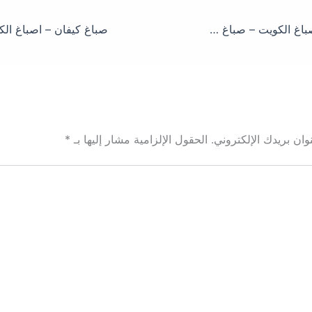
صباغ الوطية – صباغ الكويت – صباغ شاطرورخيص -معلم صباغ
ان بريدك الإلكتروني.
الحقول الإلزامية مشار إليها بـ
*