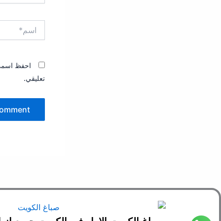
اسم*
احفظ اسمي، 
تعليقي.