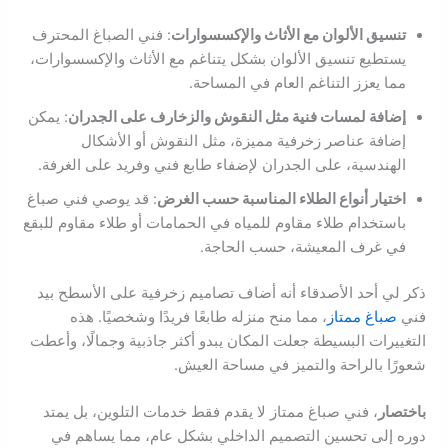
تنسيق الألوان مع الأثاث والإكسسوارات
: فني الصباغ المحترف
يستطيع تنسيق الألوان بشكل يتناغم مع الأثاث والإكسسوارات،
مما يعزز التناغم العام في المساحة.
إضافة لمسات فنية مثل النقوش والزخارف على الجدران
: يمكن
إضافة عناصر زخرفية مميزة، مثل النقوش أو الأشكال
الهندسية، على الجدران لإضفاء طابع فني وفريد على الغرفة.
اختيار أنواع الطلاء المناسبة حسب الغرض
: قد يوصي فني صباغ
باستخدام طلاء مقاوم للمياه في الحمامات أو طلاء مقاوم للبقع
في غرف المعيشة، حسب الحاجة.
ذكر لي أحد الأصدقاء أنه أضاف تصاميم زخرفية على الأسطح بيد
فني
صباغ ممتاز
، مما منح منزله طابعًا فريدًا وشخصيًا. هذه
التغييرات البسيطة جعلت المكان يبدو أكثر جاذبية وجمالًا، وأعطت
شعورًا بالراحة والتميز في مساحة العيش.
باختصار
، فني صباغ ممتاز لا يقدم فقط خدمات التلوين، بل يمتد
دوره إلى تحسين التصميم الداخلي بشكل عام، مما يساهم في