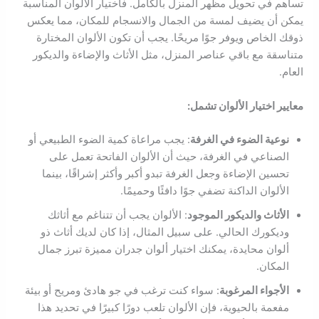
تساهم في تحويل مظهر المنزل بالكامل. فاختيار الألوان المناسبة
يمكن أن يضيف لمسة من الجمال والانسجام للمكان، مما يعكس
ذوقك الخاص ويوفر جوًا مريحًا. يجب أن تكون الألوان المختارة
متناسقة مع باقي عناصر المنزل، مثل الأثاث والإضاءة والديكور
العام.
معايير اختيار الألوان تشمل:
نوعية الضوء في الغرفة
: يجب مراعاة كمية الضوء الطبيعي أو
الصناعي في الغرفة، حيث أن الألوان الفاتحة تعمل على
تحسين الإضاءة وجعل الغرفة تبدو أكبر وأكثر إشراقًا، بينما
الألوان الداكنة تضفي جوًا دافئًا وحميمًا.
الأثاث والديكور الموجود
: الألوان يجب أن تتناغم مع أثاثك
وديكورك الحالي. على سبيل المثال، إذا كان لديك أثاث ذو
ألوان محايدة، يمكنك اختيار ألوان جدران مميزة تبرز جمال
المكان.
الأجواء المرغوبة
: سواء كنت ترغب في جو هادئ ومريح أو بيئة
مفعمة بالحيوية، فإن الألوان تلعب دورًا كبيرًا في تحديد هذا