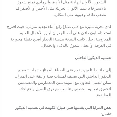
الشعور. الألوان الهادئة مثل الأزرق والرمادي تمنح شعورًا
بالاسترخاء، بينما الألوان الجريئة مثل الأحمر أو الأصفر قد
تضفي طاقة وحيوية على المكان.
لدي تجربة مثيرة مع فني صباغ رائع أثناء تجديد منزلي، حيث اقترح
استخدام لون دافئ على أحد الجدران ليبرز الأعمال الفنية
المعروضة. حقًا، كانت النتيجة مذهلة! الجدار أصبح نقطة محورية
في الغرفة، وأعطى شعورًا بالدفء والجمال.
تصميم الديكور الداخلي
إلى جانب التلوين، يقدم فني الصباغ الممتاز خدمات تصميم
الديكور الداخلي التي تضيف لمسات فنية وأنيقة على المنزل.
يمكن للفني التعاون مع المهندسين المعماريين والمصممين
لتحقيق تصميم مخصص يتناسب مع ذوق العميل واحتياجاته
الوظيفية.
بعض المزايا التي يقدمها فني صباغ الكويت في تصميم الديكور
تشمل: