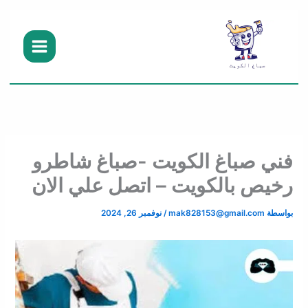
خطي
لى
لمحتوى
فني صباغ الكويت -صباغ شاطرو
رخيص بالكويت – اتصل علي الان
بواسطة
mak828153@gmail.com
/
نوفمبر 26, 2024