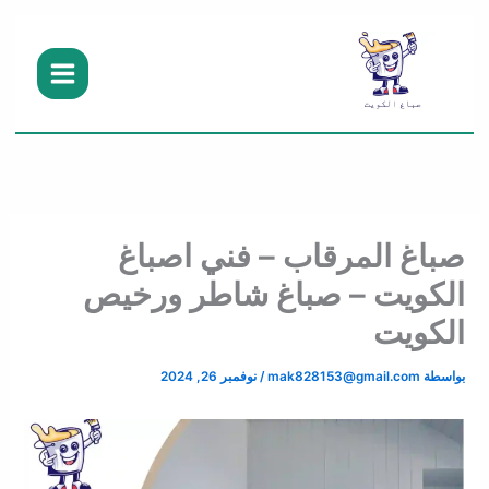
خطي
لى
لمحتوى
صباغ المرقاب – فني اصباغ
الكويت – صباغ شاطر ورخيص
الكويت
بواسطة
mak828153@gmail.com
/
نوفمبر 26, 2024