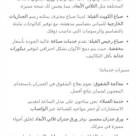
المختلفة مثل
الثلاثي الأبعاد
، مما يضمن لك نتيجة مميزة.
صباغ الكويت القبلة
: لدينا صباغ محترف يمكنه رسم
الجداريات
الخارجية
للمباني بتصاميم مدهشة، مع توفير كتالوجات مليئة
بالتصاميم والرسومات التي تناسب ذوقك.
صباغ رخيص القبلة
: نقدم
خدمات صباغة
عالية الجودة بأسعار
مخفضة
، حيث يتم دمج الألوان بشكل احترافي لتوفير
ديكورات
جذابة
بأقل التكاليف.
مميزات خدماتنا:
معالجة الشقوق
: نقوم بعلاج الشقوق في الجدران باستخدام
المعجون لضمان نتائج أفضل.
خدمة العملاء
: نحن متاحون على مدار الساعة لتقديم
الاستشارات أو حجز مواعيد للصباغة عبر
الواتساب
.
ورق جدران مجسم
: نوفر
ورق جدران ثلاثي الأبعاد
لخلق أجواء
مميزة في منزلك.