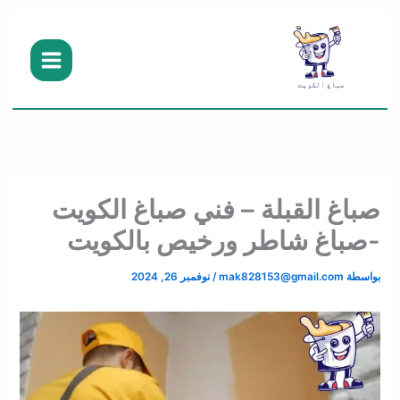
خطي
لى
لمحتوى
صباغ القبلة – فني صباغ الكويت
-صباغ شاطر ورخيص بالكويت
بواسطة
mak828153@gmail.com
/
نوفمبر 26, 2024