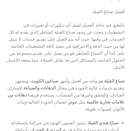
أفضل صباغ القبلة
بالطبع عند حاجة العميل لعمل أي ديكورات أو تغييرات في
التشطيبات يبحث عن وجود صباغ القبلة الشاطر الذي يقدم له كل
الخدمات في وقتها. حيث أنه يتم العمل على تقديم خدمات لا مثيل
لها من حيث الدقة والاحترافية في تنفيذ كافة التشطيبات الخاصة
بكم، كما أن الصباغ الشاطر هو من يعمل على تقديم مجموعة من
الحلول الخاصة بالمشاكل التي قد تقابل العملاء، مما يجعله الاختيار
الأمثل.
صباغ القبلة
هو واحد من أفضل وأمهر
صباغين الكويت
، ويشتهر
بتقديم خدمات عالية الجودة في مجال
الدهانات والصباغة
للمنازل،
الفنادق، والشقق وغيرها من المنشآت. يستخدم فريقنا
دهانات من
علامات تجارية عالمية
مثل
جوتن
لضمان الجودة العالية وثبات
الألوان لسنوات طويلة.
صباغ هندي القبلة
: يتميز الفنيون الهنود في شركتنا باستخدام
أدوات حديثة ومهارة عالية في
تركيب ورق الجدران
بأنماطه