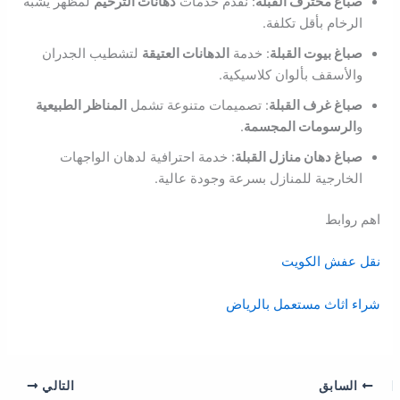
صباغ محترف القبلة
: نقدم خدمات
دهانات الترخيم
لمظهر يشبه
الرخام بأقل تكلفة.
صباغ بيوت القبلة
: خدمة
الدهانات العتيقة
لتشطيب الجدران
والأسقف بألوان كلاسيكية.
صباغ غرف القبلة
: تصميمات متنوعة تشمل
المناظر الطبيعية
و
الرسومات المجسمة
.
صباغ دهان منازل القبلة
: خدمة احترافية لدهان الواجهات
الخارجية للمنازل بسرعة وجودة عالية.
اهم روابط
نقل عفش الكويت
شراء اثاث مستعمل بالرياض
السابق
التالي