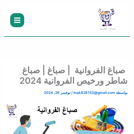
خطي
لى
لمحتوى
صباغ الفروانية | صباغ | صباغ
شاطر ورخيص الفروانية 2024
بواسطة
mak828153@gmail.com
/
نوفمبر 26, 2024