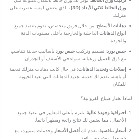
تركيب ورق الحائط
: نوفر لك ورق حائط بأشكال متنوعة مثل
ورق الحائط ثلاثي الأبعاد (3D)
، الذي يضفي لمسة عصرية على
منزلك.
دهانات الأسطح
: من خلال فريق متخصص، نقوم بتنفيذ جميع
أنواع
الدهانات
الداخلية والخارجية بأعلى مستويات الدقة
والجودة.
جبس بورد
: تصميم وتركيب
جبس بورد
بأساليب حديثة تتناسب
مع ذوق العميل ورغباته، سواء في الأسقف أو الجدران.
إصلاحات وتجديد الدهانات
: في حال كانت دهانات منزلك قديمة
أو باهتة، نقدم لك خدمة تجديد الدهانات التي تعيد الحيوية
للمكان.
لماذا تختار صباغ الفروانية؟
احترافية وجودة عالية
: نلتزم بأعلى المعايير في تنفيذ جميع
الأعمال، مما يضمن لك نتائج رائعة ومظهراً دائماً.
أسعار تنافسية
: نقدم لك
أفضل الأسعار
وخدمات متميزة، مع
خصومات وعروض رائعة.