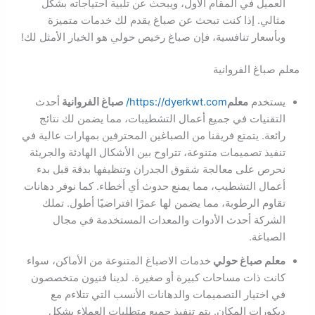
العميل في المقام الأول، ويبحث عن تلبية احتياجاته بشكل
مثالي. إذا كنت تبحث عن صباغ يقدم لك خدمات متميزة
وبأسعار تنافسية، فإن صباغ رخيص حولي هو الخيار الأمثل لك!
معلم صباغ الفروانية
يستخدم
معلم
https://dyerkwt.com/
صباغ الفروانية
أحدث
التقنيات في جميع أعمال التشطيبات، مما يضمن لك نتائج
رائعة. يتمتع فريقنا من الصباغين المحترفين بمهارات عالية في
تنفيذ تصميمات متنوعة، تتراوح بين الأشكال الهادئة والجريئة
نحرص على معالجة شقوق الجدران وتنظيفها بدقة قبل بدء
أعمال التشطيب، مما يمنع حدوث أي أخطاء. كما نوفر دهانات
تقاوم الرطوبة، مما يضمن لها عمرًا افتراضيًا أطول. تملك
الشركة أحدث الأدوات والمعدات المستخدمة في مجال
الصباغة.
معلم صباغ حولي
خدمات الاصباغ المتنوعة من الأماكن، سواء
كانت ذات مساحات كبيرة أو صغيرة. لدينا فنيون متخصصون
في اختيار التصميمات والدهانات الأنسب التي تتلاءم مع
ديكورات المكان. يتم تنفيذ جميع متطلبات العملاء بشكل