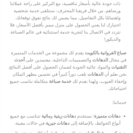
ذات جودة عالية بأسعار تنافسية، مع التركيز على راحة عملائنا
ورضاهم. من خلال فريقنا المحترف، ستتلقى خدمة شخصية
واهتمامًا بكل التفاصيل، مما يضمن لك نتائج تفوق توقعاتك.
اختيارك لنا يعني الحصول على منزل مميز بأفضل الأسعار، فلا
تتردد في الاتصال بنا لتجربة خدمة استثنائية في عالم الصباغة
والديكور!
صباغ الفروانية بالكويت
يقدم لك مجموعة من الخدمات المتميزة
في مجال
الدهانات
والتصميمات الداخلية، معتمدين على
أحدث
التقنيات
والمواد عالية الجودة لضمان الحصول على أفضل النتائج.
نحن نعلم أن
الدهانات
تلعب دوراً كبيراً في تحسين مظهر المكان
وإخفاء العيوب، ولهذا نقدم لك
خدمة صباغة
متكاملة تناسب جميع
احتياجاتك.
خدماتنا:
دهانات متميزة
: نستخدم
دهانات زيتية
و
مائية
تتناسب مع جميع
أنواع الحوائط، بالإضافة إلى
دهانات جيرية
في حالات معينة.