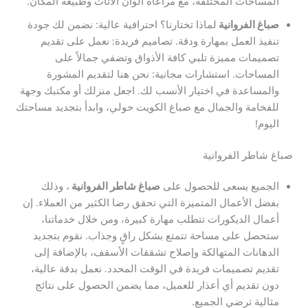
المساحات المختلفة، مع مراعاة ألوان الأثاث وطبيعة المكان.
صباغ الفروانية
لماذا تختارنا؟ احترافية عالية: نضمن لك جودة
تنفيذ العمل بمهارة ودقة. تصاميم فريدة: نعمل على تقديم
تصميمات مميزة تلبي كافة الأذواق وتضفي جمالاً على
المساحات. استشارات مجانية: نحن هنا لتقديم المشورة
والمساعدة في اختيار الأنسب لك. اجعل منزلك أو مكتبك وجهة
للفخامة والجمال مع صباغ الكويت حولي، وابدأ بتجديد مساحتك
اليوم!
صباغ شاطر الفروانية
الجميع يسعى للحصول على
صباغ شاطر الفروانية
، وذلك
بفضل الأعمال المتميزة التي تحقق رضا الكثير من العملاء. إن
أعمال الديكورات تتطلب مهارة كبيرة، ومن خلال خدماتنا،
ستحصل على مساحة تتمتع بشكل راقٍ وجذاب. نقوم بتجديد
الدهانات المتهالكة وإصلاح تشققات الأسقف، بالإضافة إلى
تقديم تصميمات فريدة في الوقت المحدد. نعمل بدقة عالية،
دون تقديم أي أعذار للعميل، مما يضمن الحصول على نتائج
مثالية ترضي الجميع.