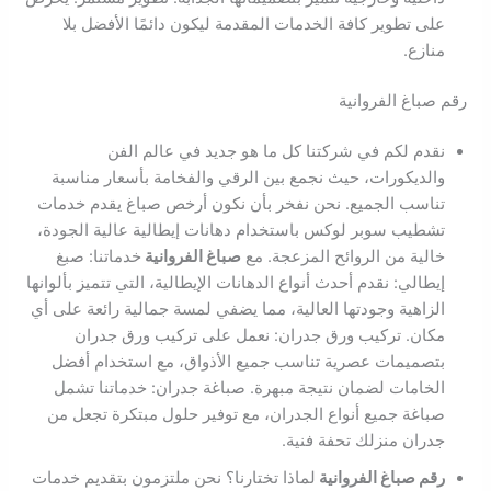
على تطوير كافة الخدمات المقدمة ليكون دائمًا الأفضل بلا
منازع.
رقم صباغ الفروانية
نقدم لكم في شركتنا كل ما هو جديد في عالم الفن
والديكورات، حيث نجمع بين الرقي والفخامة بأسعار مناسبة
تناسب الجميع. نحن نفخر بأن نكون أرخص صباغ يقدم خدمات
تشطيب سوبر لوكس باستخدام دهانات إيطالية عالية الجودة،
خالية من الروائح المزعجة. مع
صباغ الفروانية
خدماتنا: صبغ
إيطالي: نقدم أحدث أنواع الدهانات الإيطالية، التي تتميز بألوانها
الزاهية وجودتها العالية، مما يضفي لمسة جمالية رائعة على أي
مكان. تركيب ورق جدران: نعمل على تركيب ورق جدران
بتصميمات عصرية تناسب جميع الأذواق، مع استخدام أفضل
الخامات لضمان نتيجة مبهرة. صباغة جدران: خدماتنا تشمل
صباغة جميع أنواع الجدران، مع توفير حلول مبتكرة تجعل من
جدران منزلك تحفة فنية.
رقم صباغ الفروانية
لماذا تختارنا؟ نحن ملتزمون بتقديم خدمات