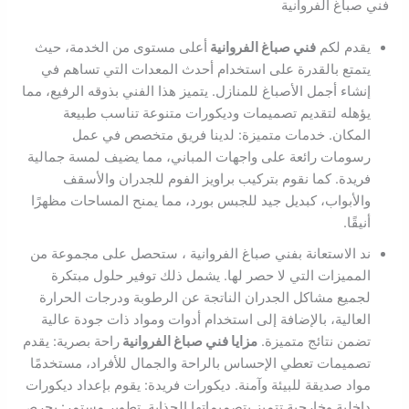
فني صباغ الفروانية
يقدم لكم
فني صباغ الفروانية
أعلى مستوى من الخدمة، حيث
يتمتع بالقدرة على استخدام أحدث المعدات التي تساهم في
إنشاء أجمل الأصباغ للمنازل. يتميز هذا الفني بذوقه الرفيع، مما
يؤهله لتقديم تصميمات وديكورات متنوعة تناسب طبيعة
المكان. خدمات متميزة: لدينا فريق متخصص في عمل
رسومات رائعة على واجهات المباني، مما يضيف لمسة جمالية
فريدة. كما نقوم بتركيب براويز الفوم للجدران والأسقف
والأبواب، كبديل جيد للجبس بورد، مما يمنح المساحات مظهرًا
أنيقًا.
ند الاستعانة بفني صباغ الفروانية ، ستحصل على مجموعة من
المميزات التي لا حصر لها. يشمل ذلك توفير حلول مبتكرة
لجميع مشاكل الجدران الناتجة عن الرطوبة ودرجات الحرارة
العالية، بالإضافة إلى استخدام أدوات ومواد ذات جودة عالية
تضمن نتائج متميزة.
مزايا فني صباغ الفروانية
راحة بصرية: يقدم
تصميمات تعطي الإحساس بالراحة والجمال للأفراد، مستخدمًا
مواد صديقة للبيئة وآمنة. ديكورات فريدة: يقوم بإعداد ديكورات
داخلية وخارجية تتميز بتصميماتها الجذابة. تطوير مستمر: يحرص