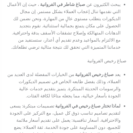
يبحث الكثيرون عن
صباغ شاطر في الفروانية
، حيث إن الأعمال
التي نقدمها تنال إعجاب العملاء بشكل مستمر. إن مجال
الديكورات يتطلب مستوى عالٍ من المهارة، ونحن نضمن لك
الحصول على مكان يتمتع بجمالية استثنائية. نقوم بتجديد
الدهانات المتهالكة وإصلاح تشققات الأسقف بدقة واحترافية.
مع الالتزام بالمواعيد وعدم تقديم أي أعذار، ستستفيد من
خدماتنا المتميزة التي تحقق لك نتيجة مثالية ترضي تطلعاتك.
صباغ رخيص الفروانية
يعد
صباغ رخيص الفروانية
من الخيارات المفضلة لدى العديد من
العملاء، وذلك بفضل طابعه الخاص في تصميم الديكورات
والرسومات الحديثة المبتكرة. يتميز بتقديم خدمات عالية
الجودة بأسعار خيالية، مما يجعله متاحًا لكافة الفئات.
لماذا تختار صباغ رخيص في الفروانية
تصميمات مبتكرة: يسعى
لتقديم تصاميم تناسب ذوق كل عميل، مع التركيز على الجودة
والاحترافية. أسعار تنافسية: يعمل على تقديم أسعار ملائمة
للجميع، دون المساومة على جودة الخدمة. ثقة العملاء: يضع