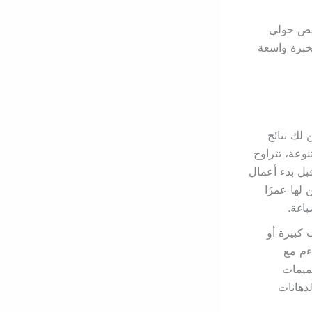
يص حولي
بخبرة واسعة
لك نتائج
نوعة، تتراوح
بل بدء أعمال
لها عمرًا
اغة.
كبيرة أو
ءم مع
ميمات
دهانات