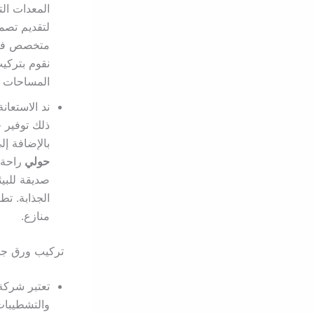
المعدات الت
لتقديم تصم
متخصص في ع
نقوم بتركيب
المساحات مظ
ند الاستعا
ذلك توفير 
بالإضافة إل
حولي
راحة 
صديقة للبيئ
الجذابة. تط
منازع.
تركيب ورق جد
تعتبر شرك
والتشطيبات