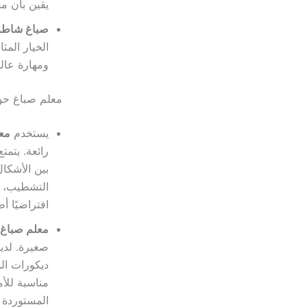
يقين بأن م
صباغ شاطر 
الخيار المث
ومهارة عالي
معلم صباغ حو
يستخدم
مع
رائعة. يتمت
بين الأشكا
التشطيب، م
افتراضيًا 
معلم صباغ
صغيرة. لدي
ديكورات ال
مناسبة للأم
المستوردة 