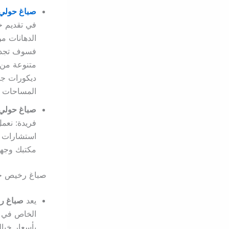
صباغ حولي
في تقديم خ
الدهانات من
فسوف تجد ما
متنوعة من 
ديكورات جب
المساحات ال
صباغ حولي
فريدة: نعم
استشارات م
مكتبك وجهة
صباغ رخيص ح
يعد
صباغ ر
الخاص في ت
بأسعار خيال