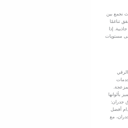
 نجمع بين
 تناغمًا
ذبية. إذا
لى مستويات
الرقي
خدمات
لمزعجة.
ز بألوانها
ق جدران:
ام أفضل
دران، مع