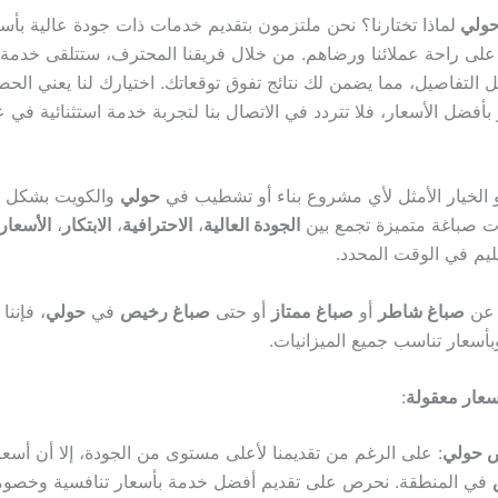
حولي
لماذا تختارنا؟ نحن ملتزمون بتقديم خدمات ذات جودة عالية بأسع
 على راحة عملائنا ورضاهم. من خلال فريقنا المحترف، ستتلقى خدم
كل التفاصيل، مما يضمن لك نتائج تفوق توقعاتك. اختيارك لنا يعني ال
أفضل الأسعار، فلا تتردد في الاتصال بنا لتجربة خدمة استثنائية في ع
الخيار الأمثل لأي مشروع بناء أو تشطيب في
حولي
والكويت بشكل ع
ت صباغة متميزة تجمع بين
الجودة العالية
،
الاحترافية
،
الابتكار
،
الأسعار 
سليم في الوقت المحدد.
 عن
صباغ شاطر
أو
صباغ ممتاز
أو حتى
صباغ رخيص
في
حولي
، فإنن
بأسعار تناسب جميع الميزانيات.
عار معقولة
:
 حولي
: على الرغم من تقديمنا لأعلى مستوى من الجودة، إلا أن أسع
في المنطقة. نحرص على تقديم أفضل خدمة بأسعار تنافسية وخصوم