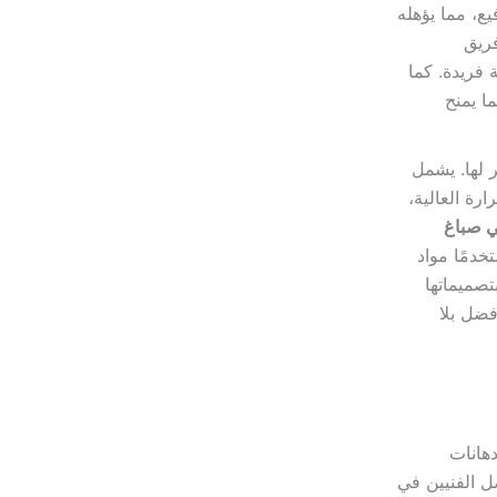
يع، مما يؤهله
فريق
فريدة. كما
ا يمنح
 لها. يشمل
رة العالية،
ي صباغ
دمًا مواد
تصميماتها
فضل بلا
هانات
ل الفنيين في