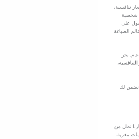
ار تنافسية،
ة شخصية
حصول على
الم الصباغة
ام. نحن
التنافسية
،
ا نضمن لك
ارنا تظل
من
ات مغرية.