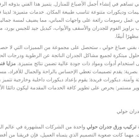
ي تساهم في إنشاء أجمل الأصباغ للمنازل. يتميز هذا الفني بذوقه الرف
يمات وديكورات متنوعة تناسب طبيعة المكان. خدمات متميزة: لدينا 
مل رسومات رائعة على واجهات المباني، مما يضيف لمسة جمالية 
 براويز الفوم للجدران والأسقف والأبواب، كبديل جيد للجبس بورد، مم
هرًا أنيقًا.
نة بفني صباغ حولي ، ستحصل على مجموعة من المميزات التي لا حصر
حلول مبتكرة لجميع مشاكل الجدران الناتجة عن الرطوبة ودرجات الحرا
ى استخدام أدوات ومواد ذات جودة عالية تضمن نتائج متميزة.
مزايا فن
بصرية: يقدم تصميمات تعطي الإحساس بالراحة والجمال للأفراد، مستخ
ة وآمنة. ديكورات فريدة: يقوم بإعداد ديكورات داخلية وخارجية تتميز ب
وير مستمر: يحرص على تطوير كافة الخدمات المقدمة ليكون دائمًا الأ
ران حولي
ة
تركيب ورق جدران حولي
واحدة من الشركات المشهورة في عالم الد
. مهما كانت صعوبة التصميم الذي يتمناه العميل، فإن فريقنا من أفض