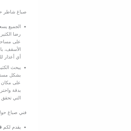
صباغ شاطر ح
الجميع يس
رضا الكثير
على مساحة 
الأسقف، با
أي أعذار ل
يبحث الكث
بشكل مستمر
على مكان يت
بدقة واحترا
التي تحقق 
فني صباغ حول
يقدم لكم
ف