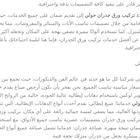
ر قادر على تنفيذ كافة التصميمات بدقة واحترافية.
ة
تركيب ورق جدران حولي
إلى تقديم ضمان على جميع الخدمات، حيث
خامة من خلال تصميمات تناسب الأثاث والستائر والمفروشات، مما يحقق
لمنزل. كما نستخدم ألوانًا مميزة تضفي بهجة على المكان وتجعله أكثر جا
ن أفضل خدمات تركيب ورق الجدران، فإننا هنا لتلبية احتياجاتك بأع
ترافية.
ي
ي شركتنا كل ما هو جديد في عالم الفن والديكورات، حيث نجمع بين 
أسعار مناسبة تناسب الجميع. نحن نفخر بأن نكون أرخص صباغ يقدم 
 لوكس باستخدام دهانات إيطالية عالية الجودة، خالية من الروائح ا
ولي
خدماتنا: صبغ إيطالي: نقدم أحدث أنواع الدهانات الإيطالية، التي تتمي
ودتها العالية، مما يضفي لمسة جمالية رائعة على أي مكان. تركيب ور
ركيب ورق جدران بتصميمات عصرية تناسب جميع الأذواق، مع استخد
مان نتيجة مبهرة. صباغة جدران: خدماتنا تشمل صباغة جميع أنواع الج
 مبتكرة تجعل من جدران منزلك تحفة فنية.