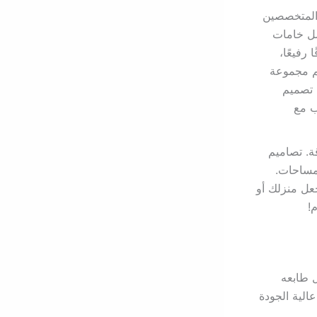
 المتخصصين
ضل خامات
رفيعًا،
يم مجموعة
 تصميم
ب مع
قة. تصاميم
لمساحات.
عل منزلك أو
!
 طابعه
الية الجودة