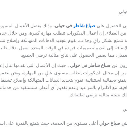
ولي
عى للحصول على
صباغ شاطر
في حولي
، وذلك بفضل الأعمال المتميزة
 من العملاء. إن أعمال الديكورات تتطلب مهارة كبيرة، ومن خلال خدم
تتمتع بشكل راقٍ وجذاب. نقوم بتجديد الدهانات المتهالكة وإصلاح تش
لإضافة إلى تقديم تصميمات فريدة في الوقت المحدد. نعمل بدقة عالية
لعميل، مما يضمن الحصول على نتائج مثالية ترضي الجميع.
يرون عن
صباغ شاطر في حولي
، حيث إن الأعمال التي نقدمها تنال إع
. إن مجال الديكورات يتطلب مستوى عالٍ من المهارة، ونحن نضم
متع بجمالية استثنائية. نقوم بتجديد الدهانات المتهالكة وإصلاح تشقق
فية. مع الالتزام بالمواعيد وعدم تقديم أي أعذار، ستستفيد من خدماتنا
لك نتيجة مثالية ترضي تطلعاتك.
ي
ني صباغ حولي
أعلى مستوى من الخدمة، حيث يتمتع بالقدرة على اس