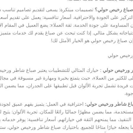
ر صباغ رخيص حولي؟
تصميمات مبتكرة: يسعى لتقديم تصاميم تناسب 
تركيز على الجودة والاحترافية. أسعار تنافسية: يعمل على تقديم أسعا
 المساومة على جودة الخدمة. ثقة العملاء: يضع العميل في المقام ال
حتياجاته بشكل مثالي. إذا كنت تبحث عن صباغ يقدم لك خدمات متميزة
إن صباغ رخيص حولي هو الخيار الأمثل لك!
رخيص حولي
 ورخيص حولي
: خيارك المثالي للتشطيبات يعتبر صباغ شاطر ورخ
لى للكثير من العملاء، حيث يتمتع بخبرة ومهارة غير مسبوقة في مجال 
 فريدة تشمل تجربة الألوان قبل تطبيقها على الجدران، مما يضمن 
جوة.
اغ شاطر ورخيص حولي:
احترافية في العمل: يتميز بفهم عميق لجودة
مستخدمة، مما يضمن مظهرًا جماليًا رائعًا للمكان. تجربة الألوان: يتيح ل
 التنفيذ، مما يمنحهم الثقة في خياراتهم. أسعار تنافسية: يوفر خدماته 
ا يجعله خيارًا متاحًا للجميع. باختيارك صباغ شاطر ورخيص حولي، س