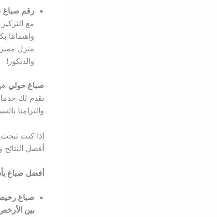
رقم صباغ 
مع التركيز
واهتمامًا ب
منزل مميز ب
والديكور!
صباغ حولي
هو 
نقدم لك خدما
والتزامنا بالت
إذا كنت تبحث
أفضل النتائج و
أفضل صباغ بأس
صباغ رخيص
بين الأرخص