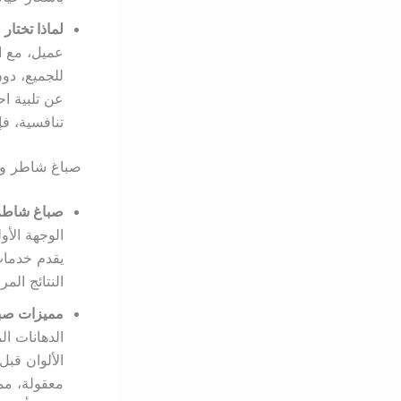
لماذا تختا
عميل، مع ال
للجميع، دون
عن تلبية ا
تنافسية، ف
صباغ شاطر و
صباغ شاطر
الوجهة الأو
يقدم خدمات
النتائج المر
مميزات صب
الدهانات ال
الألوان قبل
معقولة، مم