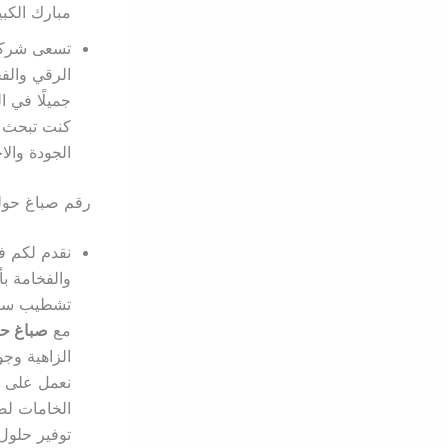
مبارك الكبي
تسعى شرك
الرقي والف
جميلًا في ا
كنت تبحث ع
الجودة والاح
رقم صباغ حول
نقدم لكم ف
والفخامة ب
تشطيب سوبر
مع
صباغ ح
الزاهية وج
نعمل على ت
الخامات لض
توفير حلول