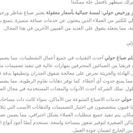
نزلك سيظهر بأفضل حلة ممكنة!
ورخيص حولي: لمسة جمالية بأسعار معقولة
يعتبر صباغ شاطر ورخ
الي للكثير من العملاء الذين يبحثون عن خدمات صباغة متميزة. يتمتع 
ة، مما يجعله يتفوق على العديد من الفنيين الآخرين في هذا المجال.
لي
لم صباغ حولي
أحدث التقنيات في جميع أعمال التشطيبات، مما يضمن 
ع فريقنا من الصباغين المحترفين بمهارات عالية في تنفيذ تصميمات مت
ل الهادئة والجريئة نحرص على معالجة شقوق الجدران وتنظيفها بدقة ق
ما يمنع حدوث أي أخطاء. كما نوفر دهانات تقاوم الرطوبة، مما يضمن 
أطول. تملك الشركة أحدث الأدوات والمعدات المستخدمة في مجال الصب
 حولي
خدمات الاصباغ المتنوعة من الأماكن، سواء كانت ذات مساحات 
نا فنيون متخصصون في اختيار التصميمات والدهانات الأنسب التي تتلا
مكان. يتم تنفيذ جميع متطلبات العملاء بشكل احترافي، مما يضمن تص
اكن الصغيرة لتوفير شعور بمساحة واسعة. نستخدم أيضًا أجود أنواع ال
من الخارج لضمان جودة العمل.