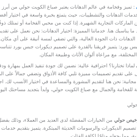
: تميز وفخامة في عالم الدهانات يعتبر صباغ الكويت حولي من أبرز
دمات الدهانات والتشطيبات، حيث يتمتع بخبرة واسعة في اختيار أف
 الماركات التجارية الشهيرة. إذا كنت من محبي الفخامة أو تمتلك ذوقًا 
 يناسبك هنا. خدماتنا المميزة: اختيار الدهانات: نحن نعمل على تقد
الدهانات ذات الجودة العالية، والتي تضفي لمسة أنيقة على أي مكان.
س بورد: يتميز فريقنا بالقدرة على تصميم ديكورات جبس بورد تتناس
مختلفة، مع مراعاة ألوان الأثاث وطبيعة المكان.
لماذا تختارنا؟ احترافية عالية: نضمن لك جودة تنفيذ العمل بمهارة ود
ل على تقديم تصميمات مميزة تلبي كافة الأذواق وتضفي جمالاً على ا
جانية: نحن هنا لتقديم المشورة والمساعدة في اختيار الأنسب لك. اج
 للفخامة والجمال مع صباغ الكويت حولي، وابدأ بتجديد مساحتك اليوم
ولي
خيص حولي
من الخيارات المفضلة لدى العديد من العملاء، وذلك بفضل
صميم الديكورات والرسومات الحديثة المبتكرة. يتميز بتقديم خدمات ع
ية، مما يجعله متاحًا لكافة الفئات.