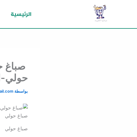
خطي
لى
الرئيسية
لمحتوى
صباغ ح
حولي-اصب
بواسطة
il.com
صباغ حولي
صباغ حولي