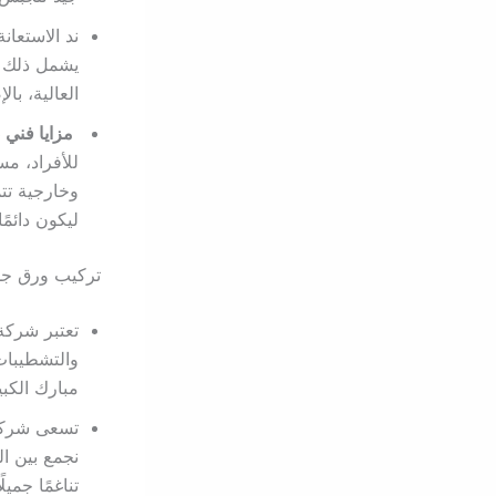
ند الاستعا
يشمل ذلك ت
العالية، با
مزايا فني 
للأفراد، مس
وخارجية تت
ليكون دائمًا
تركيب ورق جدر
تعتبر شرك
والتشطيبات
مبارك الكبي
تسعى شرك
نجمع بين ا
تناغمًا جمي