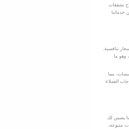
لاح تشققات
 خدماتنا
عار تنافسية.
 وهو ما
سسات، مما
جات العملاء،
ما يضمن لك
ات متنوعة،