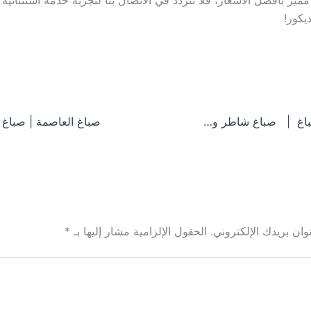
يز بأفضل الأسعار، فلا تتردد في الاتصال بنا لتجربة خدمة استثنائية
ديكور!
صباغ حولي | صباغ | صباغ شاطر ورخيص حولي-اصباغ 2024
ان بريدك الإلكتروني.
الحقول الإلزامية مشار إليها بـ
*