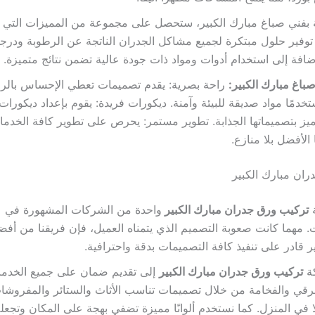
نة بفني صباغ مبارك الكبير، ستحصل على مجموعة من المميزات التي ل
وفير حلول مبتكرة لجميع مشاكل الجدران الناتجة عن الرطوبة ودرجا
لإضافة إلى استخدام أدوات ومواد ذات جودة عالية تضمن نتائج متميزة.
صباغ مبارك الكبير:
راحة بصرية: يقدم تصميمات تعطي الإحساس بالرا
تخدمًا مواد صديقة للبيئة وآمنة. ديكورات فريدة: يقوم بإعداد ديكورات 
ميز بتصميماتها الجذابة. تطوير مستمر: يحرص على تطوير كافة الخدما
 الأفضل بلا منازع.
ان مبارك الكبير
ة
تركيب ورق جدران مبارك الكبير
واحدة من الشركات المشهورة في عا
. مهما كانت صعوبة التصميم الذي يتمناه العميل، فإن فريقنا من أفض
ر قادر على تنفيذ كافة التصميمات بدقة واحترافية.
ة
تركيب ورق جدران مبارك الكبير
إلى تقديم ضمان على جميع الخدم
لرقي والفخامة من خلال تصميمات تناسب الأثاث والستائر والمفروشا
لًا في المنزل. كما نستخدم ألوانًا مميزة تضفي بهجة على المكان وتجعله