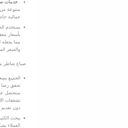
.
خدمات صب
متنوعة من 
جمالية خاص
يستخدم الصب
بأسعار معق
مما يجعله ا
والسعر ال
صباغ شاطر مبا
الجميع يس
تحقق رضا ال
ستحصل على 
تشققات الأ
دون تقديم 
يبحث الكث
العملاء بش