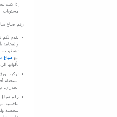
إذا كنت تب
مستويات الج
رقم صباغ مبار
نقدم لكم ف
والفخامة ب
تشطيب سوبر
مع
صباغ م
بألوانها ال
تركيب ورق 
استخدام أف
الجدران، م
رقم صباغ م
تنافسية، م
شخصية واهتم