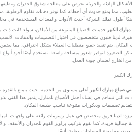
الأشكال الهادئة والجريئة نحرص على معالجة شقوق الجدران وتنظيفها 
طيب، مما يمنع حدوث أي أخطاء. كما نوفر دهانات تقاوم الرطوبة، مم
اضيًا أطول. تملك الشركة أحدث الأدوات والمعدات المستخدمة في مجال
مبارك الكبير
خدمات الاصباغ المتنوعة من الأماكن، سواء كانت ذات
يرة. لدينا فنيون متخصصون في اختيار التصميمات والدهانات الأنسب ا
 المكان. يتم تنفيذ جميع متطلبات العملاء بشكل احترافي، مما يضم
اكن الصغيرة لتوفير شعور بمساحة واسعة. نستخدم أيضًا أجود أنواع ال
من الخارج لضمان جودة العمل.
ك الكبير
ني صباغ مبارك الكبير
أعلى مستوى من الخدمة، حيث يتمتع بالقدرة ع
ت التي تساهم في إنشاء أجمل الأصباغ للمنازل. يتميز هذا الفني بذوق
لتقديم تصميمات وديكورات متنوعة تناسب طبيعة المكان.
زة: لدينا فريق متخصص في عمل رسومات رائعة على واجهات المبان
جمالية فريدة. كما نقوم بتركيب براويز الفوم للجدران والأسقف والأ
ورد، مما يمنح المساحات مظهرًا أنيقًا.