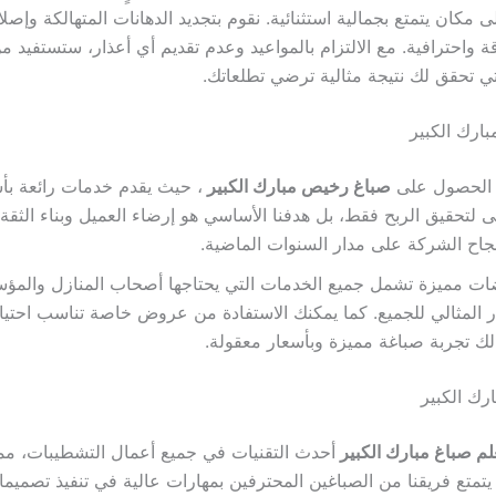
مكان يتمتع بجمالية استثنائية. نقوم بتجديد الدهانات المتهالكة وإص
 واحترافية. مع الالتزام بالمواعيد وعدم تقديم أي أعذار، ستستفيد من
تي تحقق لك نتيجة مثالية ترضي تطلعاتك.
ارك الكبير
ن الحصول على
صباغ رخيص مبارك الكبير
، حيث يقدم خدمات رائعة بأس
 لتحقيق الربح فقط، بل هدفنا الأساسي هو إرضاء العميل وبناء الثقة،
اح الشركة على مدار السنوات الماضية.
ات مميزة تشمل جميع الخدمات التي يحتاجها أصحاب المنازل والمؤ
ار المثالي للجميع. كما يمكنك الاستفادة من عروض خاصة تناسب احتيا
ك تجربة صباغة مميزة وبأسعار معقولة.
رك الكبير
م صباغ مبارك الكبير
أحدث التقنيات في جميع أعمال التشطيبات، م
. يتمتع فريقنا من الصباغين المحترفين بمهارات عالية في تنفيذ تصميم