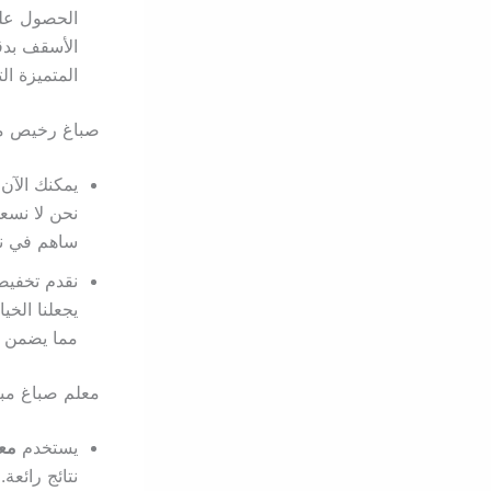
الحصول على 
الأسقف بدقة
المتميزة ال
صباغ رخيص مب
يمكنك الآ
نحن لا نسعى
ساهم في نج
نقدم تخفيض
يجعلنا الخي
مما يضمن ل
معلم صباغ مبا
يستخدم
معل
نتائج رائعة