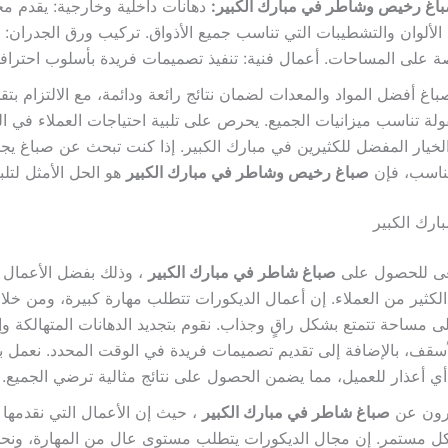
اغ رخيص وشاطر في مبارك الكبير:
دهانات داخلية وخارجية: يقدم م
الألوان والتشطيبات التي تناسب جميع الأذواق. تركيب ورق الجدران: 
ة على المساحات. أعمال فنية: تنفيذ تصميمات فريدة بأسلوب احتراف
اغ أفضل المواد والمعدات لضمان نتائج رائعة ودائمة، مع الالتزام بتق
ولة تناسب ميزانيات الجميع. يحرص على تلبية احتياجات العملاء في ا
لخيار المفضل للكثيرين في مبارك الكبير. إذا كنت تبحث عن صباغ يجم
مناسب، فإن
صباغ رخيص وشاطر في مبارك الكبير
هو الحل الأمثل لتلبي
رك الكبير
عى للحصول على
صباغ شاطر في مبارك الكبير
، وذلك بفضل الأعمال ا
كثير من العملاء. إن أعمال الديكورات تتطلب مهارة كبيرة، ومن خلال
مساحة تتمتع بشكل راقٍ وجذاب. نقوم بتجديد الدهانات المتهالكة وإ
سقف، بالإضافة إلى تقديم تصميمات فريدة في الوقت المحدد. نعمل بد
أي أعذار للعميل، مما يضمن الحصول على نتائج مثالية ترضي الجميع.
يرون عن
صباغ شاطر في مبارك الكبير
، حيث إن الأعمال التي نقدمها 
كل مستمر. إن مجال الديكورات يتطلب مستوى عالٍ من المهارة، ون