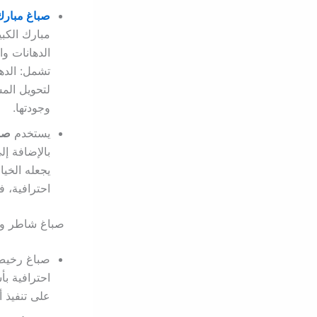
صباغ مبارك
مبارك الكبي
الدهانات و
تشمل: الدها
لتحويل الم
وجودتها.
يستخدم
صبا
بالإضافة إل
يجعله الخي
احترافية، ف
صباغ شاطر ور
صباغ رخيص 
احترافية بأ
على تنفيذ أ