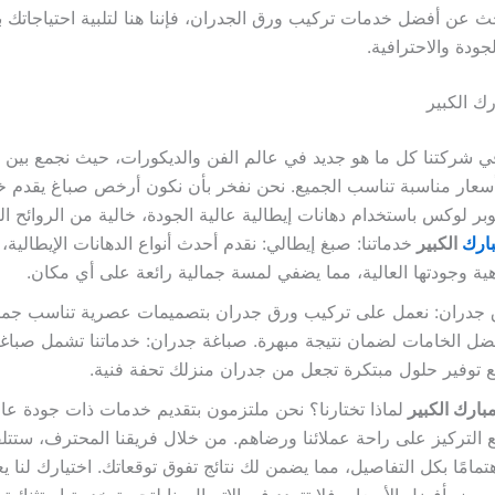
حث عن أفضل خدمات تركيب ورق الجدران، فإننا هنا لتلبية احتياجاتك ب
ودة والاحترافية.
ك الكبير
ي شركتنا كل ما هو جديد في عالم الفن والديكورات، حيث نجمع بين 
أسعار مناسبة تناسب الجميع. نحن نفخر بأن نكون أرخص صباغ يقدم 
 لوكس باستخدام دهانات إيطالية عالية الجودة، خالية من الروائح ا
بارك
الكبير
خدماتنا: صبغ إيطالي: نقدم أحدث أنواع الدهانات الإيطالية، 
زاهية وجودتها العالية، مما يضفي لمسة جمالية رائعة على أي مكان.
جدران: نعمل على تركيب ورق جدران بتصميمات عصرية تناسب جميع 
ضل الخامات لضمان نتيجة مبهرة. صباغة جدران: خدماتنا تشمل صباغة
ع توفير حلول مبتكرة تجعل من جدران منزلك تحفة فنية.
بارك الكبير
لماذا تختارنا؟ نحن ملتزمون بتقديم خدمات ذات جودة عال
ع التركيز على راحة عملائنا ورضاهم. من خلال فريقنا المحترف، ستت
امًا بكل التفاصيل، مما يضمن لك نتائج تفوق توقعاتك. اختيارك لنا 