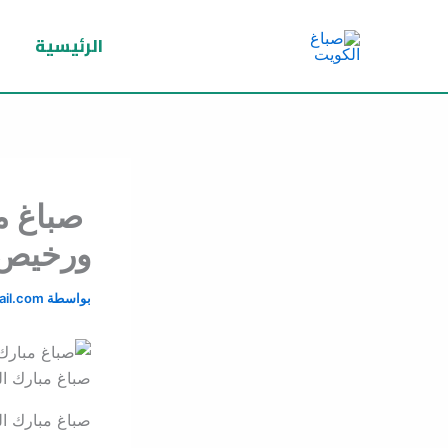
خطي
لى
الرئيسية
لمحتوى
صباغ مب
ورخيص مب
بواسطة
il.com
صباغ مبارك ال
صباغ مبارك ال