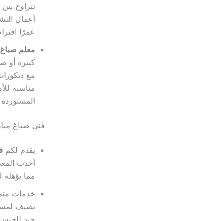
تتراوح بين 
أعمال التش
عمرًا افتر
معلم صباغ 
كبيرة أو صغ
مع ديكورات
مناسبة للأم
المستوردة 
فني صباغ مبار
يقدم لكم
ف
أحدث المعدا
مما يؤهله 
خدمات متمي
يضيف لمسة 
جيد للجبس ب