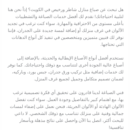
هل تبحث عن صباغ منازل شاطر ورخيص في الكويت؟ إذاً نحن هنا
لتلبية احتياجاتك! نقدم لك أفضل خدمات الصباغة والتشطيبات
بأعلى مستوى من الاحترافية والمهارة. سواء كنت ترغب في تجديد
الألوان في غرف منزلك أو إضافة لمسة جديدة على الجدران، فإننا
نوفر لك فنيين متميزين ومتخصصين في تنفيذ كل أنواع الدهانات
التي تحتاجها.
نستخدم أفضل أنواع الأصباغ الإيطالية والحديثة، بالإضافة إلى
أصباغ عالية الجودة أخرى لتتناسب مع ذوقك واحتياجاتك. كما نوفر
لك خدمات إضافية مثل تركيب ورق جدران، جبس بورد، وباركيه،
لضمان تصميم متكامل وجميل لجميع غرف المنزل.
فني الصباغة لدينا قادرون على تحقيق أي فكرة تصميمية ترغب
بها، مع اهتمام كبير بالتفاصيل وجودة العمل. سواء كنت تفضل
الألوان الهادئة أو الألوان الجريئة، فنحن نعمل على إضفاء لمسات
جمالية وفنية على منزلك تتناسب مع ذوقك الشخصي. لا داعي
للبحث أكثر، اتصل بنا الآن واحصل على نتائج مذهلة وبأسعار
تنافسية!