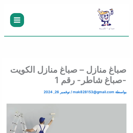
خطي
لى
لمحتوى
صباغ منازل – صباغ منازل الكويت
-صباغ شاطر- رقم 1
بواسطة
mak828153@gmail.com
/
نوفمبر 26, 2024