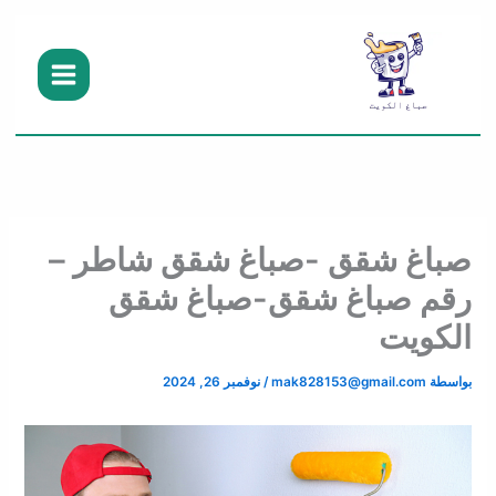
خطي
لى
لمحتوى
صباغ شقق -صباغ شقق شاطر –
رقم صباغ شقق-صباغ شقق
الكويت
بواسطة
mak828153@gmail.com
/
نوفمبر 26, 2024